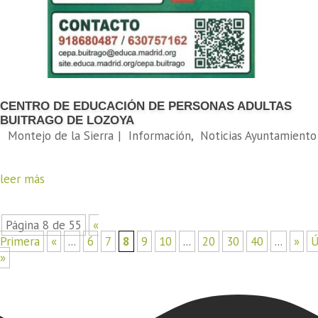
CENTRO DE EDUCACIÓN DE PERSONAS ADULTAS
BUITRAGO DE LOZOYA
leer más
Página 8 de 55
«
Primera
«
...
6
7
8
9
10
...
20
30
40
...
»
Ú
»