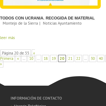
TODOS CON UCRANIA. RECOGIDA DE MATERIAL
leer más
Página 20 de 55
«
Primera
«
...
10
...
18
19
20
21
22
...
30
40
»
INFORMACIÓN DE CONTACTO